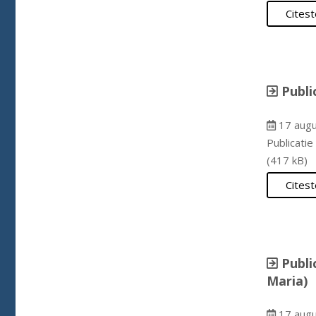
Citest
Publi
17 augu
Publicati
(417 kB)
Citest
Publi
Maria)
17 augu