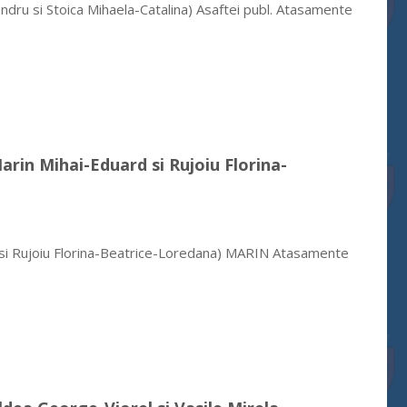
ndru si Stoica Mihaela-Catalina) Asaftei publ. Atasamente
Marin Mihai-Eduard si Rujoiu Florina-
d si Rujoiu Florina-Beatrice-Loredana) MARIN Atasamente