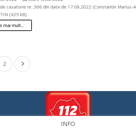
e de casatorie nr. 366 din data de 17.08.2022 (Constantin Mariu
IN (425 kB)
e mai mult...
igare
2
cole
INFO