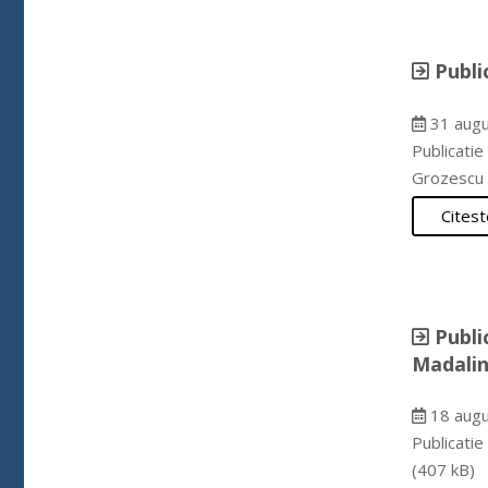
Publi
31 augu
Publicatie
Grozescu 
Citest
Publi
Madalin
18 augu
Publicati
(407 kB)