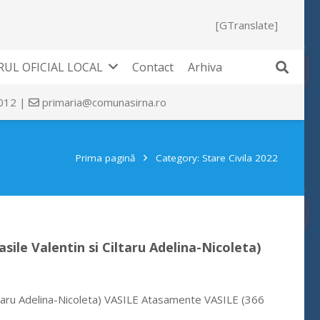
[GTranslate]
UL OFICIAL LOCAL
Contact
Arhiva
 012 |
primaria@comunasirna.ro
Prima pagină
Category: Stare Civila 2022
asile Valentin si Ciltaru Adelina-Nicoleta)
Ciltaru Adelina-Nicoleta) VASILE Atasamente VASILE (366