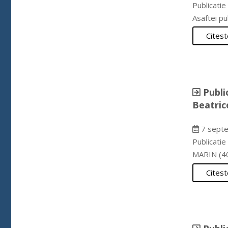
Publicatie
Asaftei pu
Citest
Publi
Beatric
7 septe
Publicati
MARIN (4
Citest