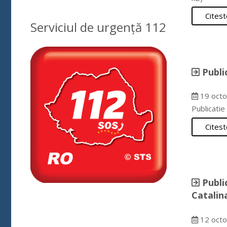
Citest
Serviciul de urgență 112
Publi
19 octo
Publicati
Citest
Publi
Catalin
12 octo