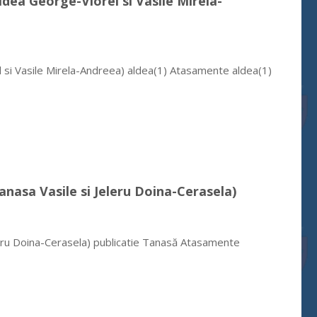
Aldea George-Viorel si Vasile Mirela-
l si Vasile Mirela-Andreea) aldea(1) Atasamente aldea(1)
Tanasa Vasile si Jeleru Doina-Cerasela)
eleru Doina-Cerasela) publicatie Tanasă Atasamente