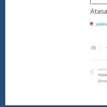
Atas
public
Artico
Publi
(Groz