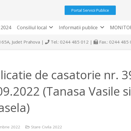
Portal Servicii Publice
 2024
Consiliul local
Informatii publice
MONITOR
 165A, Judet Prahova |
Tel.: 0244 485 012 |
Fax.: 0244 485
licatie de casatorie nr. 
09.2022 (Tanasa Vasile si
asela)
mbrie 2022
Stare Civila 2022