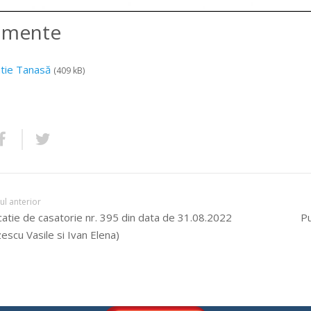
amente
atie Tanasă
(409 kB)
lul anterior
catie de casatorie nr. 395 din data de 31.08.2022
Pu
escu Vasile si Ivan Elena)