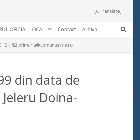
[GTranslate]
UL OFICIAL LOCAL
Contact
Arhiva
 012 |
primaria@comunasirna.ro
399 din data de
 Jeleru Doina-