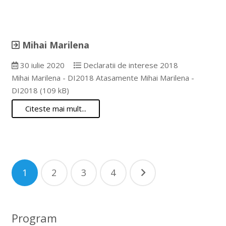
Mihai Marilena
30 iulie 2020
Declaratii de interese 2018
Mihai Marilena - DI2018 Atasamente Mihai Marilena -
DI2018 (109 kB)
Citeste mai mult...
Navigare
1
2
3
4
în
articole
Program