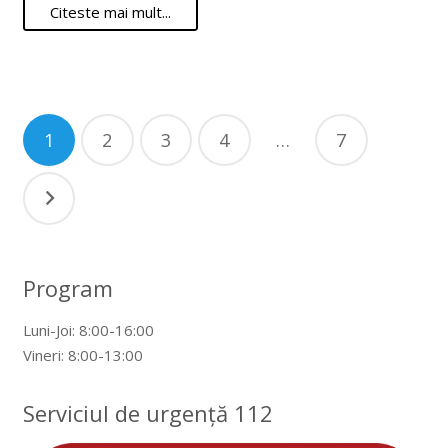
Citeste mai mult...
Navigare
1
2
3
4
…
7
în
articole
Program
Luni-Joi: 8:00-16:00
Vineri: 8:00-13:00
Serviciul de urgență 112