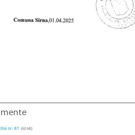
amente
tia nr. 81
(60 kB)