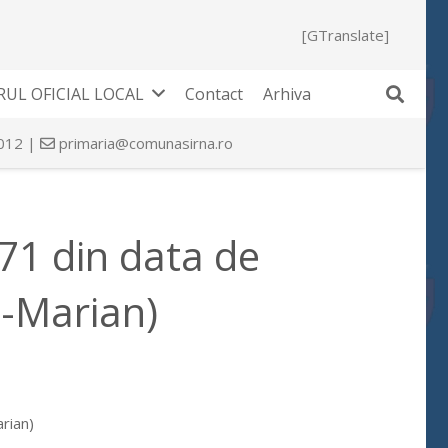
[GTranslate]
UL OFICIAL LOCAL
Contact
Arhiva
 012 |
primaria@comunasirna.ro
 71 din data de
-Marian)
rian)