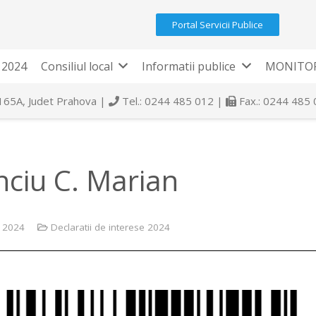
Portal Servicii Publice
 2024
Consiliul local
Informatii publice
MONITOR
 165A, Judet Prahova |
Tel.: 0244 485 012 |
Fax.: 0244 485
nciu C. Marian
e 2024
Declaratii de interese 2024