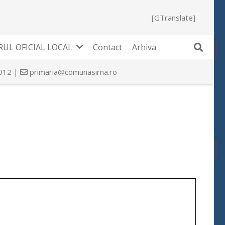
[GTranslate]
UL OFICIAL LOCAL
Contact
Arhiva
 012 |
primaria@comunasirna.ro