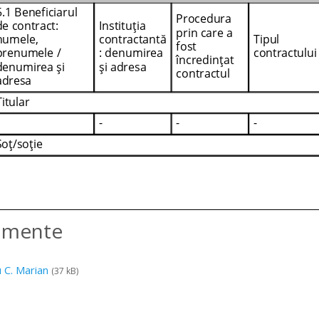
amente
u C. Marian
(37 kB)