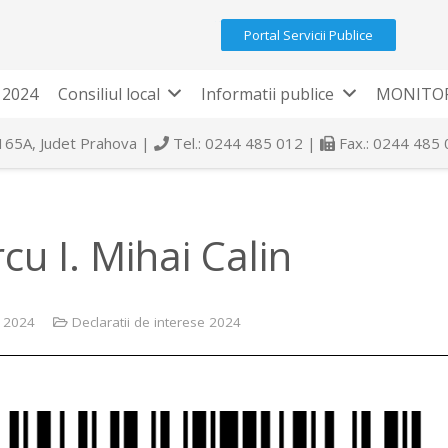
Portal Servicii Publice
 2024
Consiliul local
Informatii publice
MONITOR
 165A, Judet Prahova |
Tel.: 0244 485 012 |
Fax.: 0244 485
cu I. Mihai Calin
e 2024
Declaratii de interese 2024