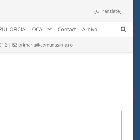
[GTranslate]
UL OFICIAL LOCAL
Contact
Arhiva
 012 |
primaria@comunasirna.ro