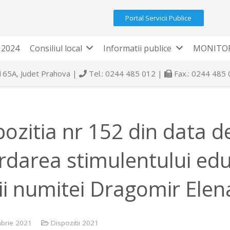
Portal Servicii Publice
 2024
Consiliul local
Informatii publice
MONITOR
 165A, Judet Prahova |
Tel.: 0244 485 012 |
Fax.: 0244 485
pozitia nr 152 din data d
rdarea stimulentului edu
ii numitei Dragomir Elen
brie 2021
Dispozitii 2021