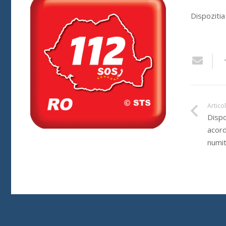
Dispozitia
Artico
Dispo
acord
numit