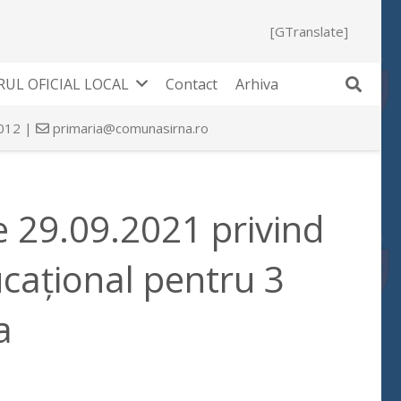
[GTranslate]
UL OFICIAL LOCAL
Contact
Arhiva
 012 |
primaria@comunasirna.ro
e 29.09.2021 privind
cațional pentru 3
a