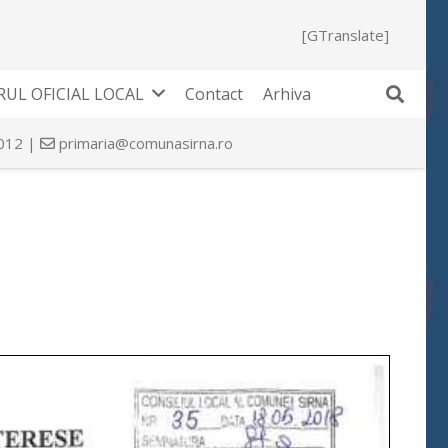
[GTranslate]
UL OFICIAL LOCAL
Contact
Arhiva
 012 |
primaria@comunasirna.ro