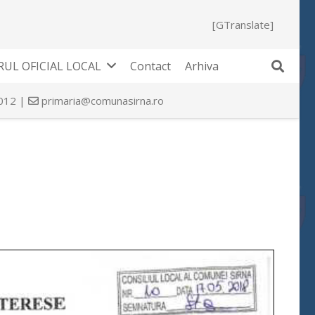
[GTranslate]
UL OFICIAL LOCAL
Contact
Arhiva
 012 |
primaria@comunasirna.ro