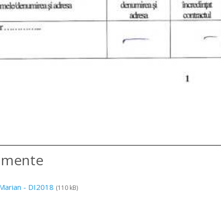
amente
 Marian - DI2018
(110 kB)