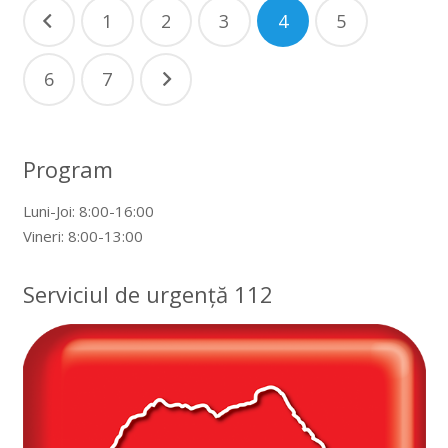
Navigare
1
2
3
4
5
în
articole
6
7
Program
Luni-Joi: 8:00-16:00
Vineri: 8:00-13:00
Serviciul de urgență 112