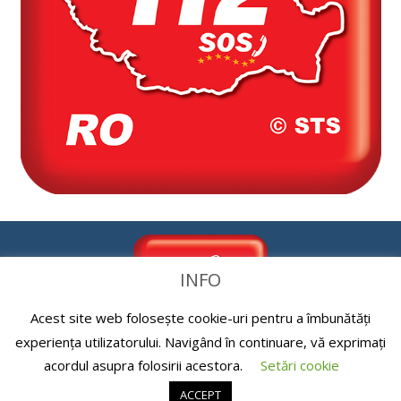
INFO
Acest site web folosește cookie-uri pentru a îmbunătăți
experiența utilizatorului. Navigând în continuare, vă exprimați
acordul asupra folosirii acestora.
Setări cookie
ACCEPT
Serviciul de urgență 112