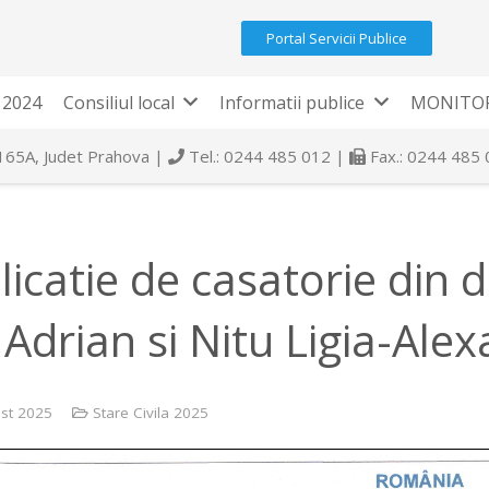
Portal Servicii Publice
 2024
Consiliul local
Informatii publice
MONITOR
 165A, Judet Prahova |
Tel.: 0244 485 012 |
Fax.: 0244 485
licatie de casatorie din 
e Adrian si Nitu Ligia-Ale
st 2025
Stare Civila 2025