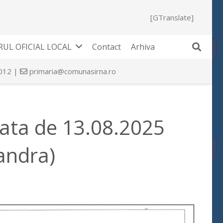
[GTranslate]
UL OFICIAL LOCAL
Contact
Arhiva
 012 |
primaria@comunasirna.ro
data de 13.08.2025
xandra)