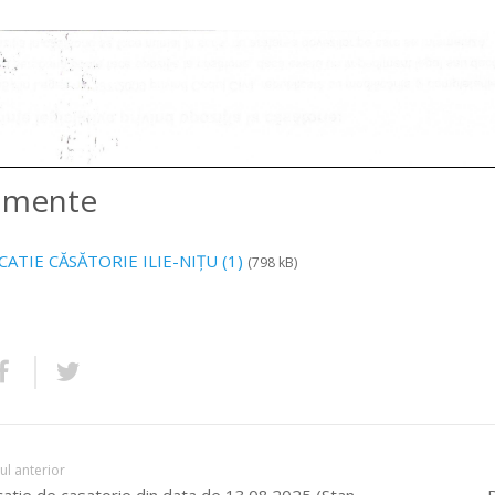
amente
CATIE CĂSĂTORIE ILIE-NIȚU (1)
(798 kB)
lul anterior