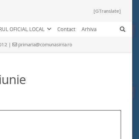
[GTranslate]
UL OFICIAL LOCAL
Contact
Arhiva
 012 |
primaria@comunasirna.ro
iunie