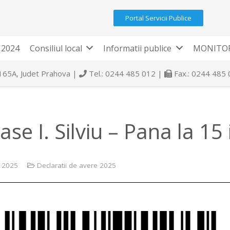
Portal Servicii Publice
 2024
Consiliul local
Informatii publice
MONITOR
 165A, Judet Prahova |
Tel.: 0244 485 012 |
Fax.: 0244 485
se I. Silviu – Pana la 15 
e 2025
Declaratii de avere 2025