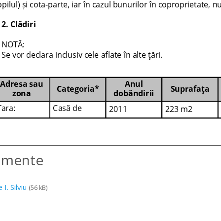
amente
I. Silviu
(56 kB)