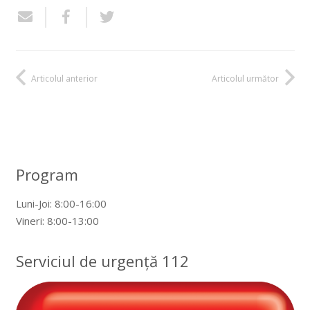
Articolul anterior
Articolul următor
Program
Luni-Joi: 8:00-16:00
Vineri: 8:00-13:00
Serviciul de urgență 112