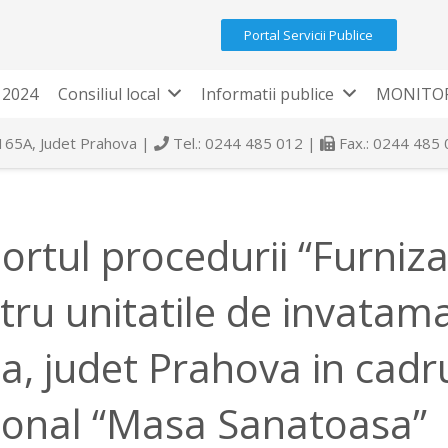
Portal Servicii Publice
 2024
Consiliul local
Informatii publice
MONITOR
 165A, Judet Prahova |
Tel.: 0244 485 012 |
Fax.: 0244 485
ortul procedurii “Furniz
tru unitatile de invata
na, judet Prahova in cad
ional “Masa Sanatoasa”