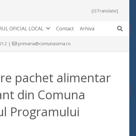
[GTranslate]
UL OFICIAL LOCAL
Contact
Arhiva
 012 |
primaria@comunasirna.ro
are pachet alimentar
mant din Comuna
rul Programului