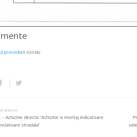
amente
ul procedurii
(550 kB)
lul anterior
 – Achizitie directa “Achizitie si montaj indicatoare
Pr
clatoare stradala”
sele