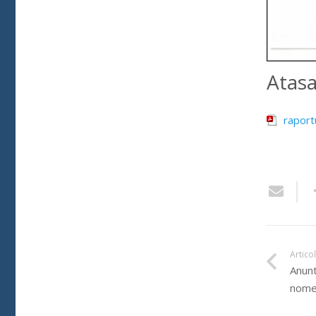
Atas
raport
Artico
Anunt
nomen