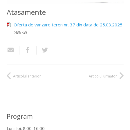
Atasamente
Oferta de vanzare teren nr. 37 din data de 25.03.2025
(436 kB)
Articolul anterior
Articolul următor
Program
Luni-Joi: 8:00-16:00