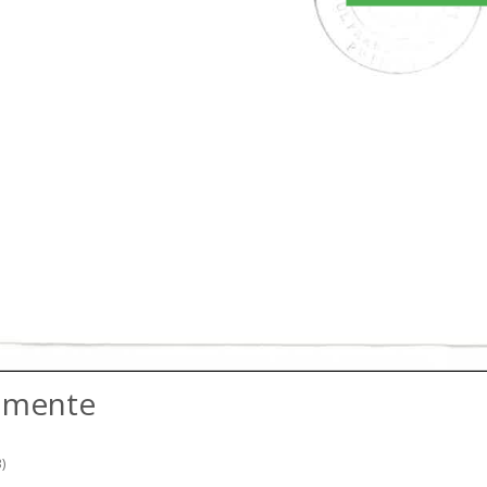
amente
)