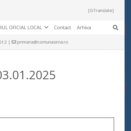
[GTranslate]
UL OFICIAL LOCAL
Contact
Arhiva
 012 |
primaria@comunasirna.ro
 03.01.2025