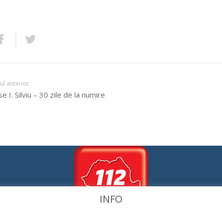
lul anterior
e I. Silviu – 30 zile de la numire
INFO