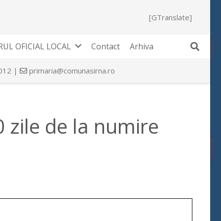
[GTranslate]
UL OFICIAL LOCAL
Contact
Arhiva
 012 |
primaria@comunasirna.ro
 zile de la numire