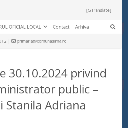
[GTranslate]
UL OFICIAL LOCAL
Contact
Arhiva
 012 |
primaria@comunasirna.ro
de 30.10.2024 privind
ministrator public –
 Stanila Adriana