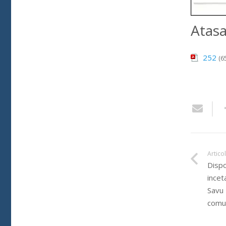
Atas
252
(6
Artico
Dispo
incet
Savu 
comun