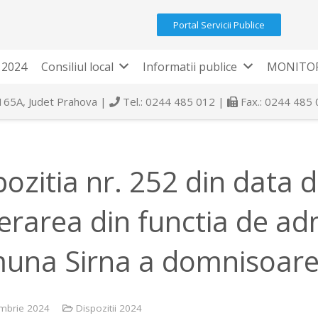
Portal Servicii Publice
 2024
Consiliul local
Informatii publice
MONITOR
 165A, Judet Prahova |
Tel.: 0244 485 012 |
Fax.: 0244 485
pozitia nr. 252 din data 
berarea din functia de ad
una Sirna a domnisoarei
mbrie 2024
Dispozitii 2024