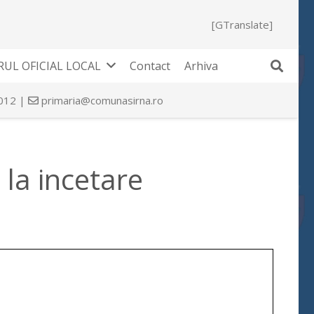
[GTranslate]
UL OFICIAL LOCAL
Contact
Arhiva
 012 |
primaria@comunasirna.ro
 la incetare