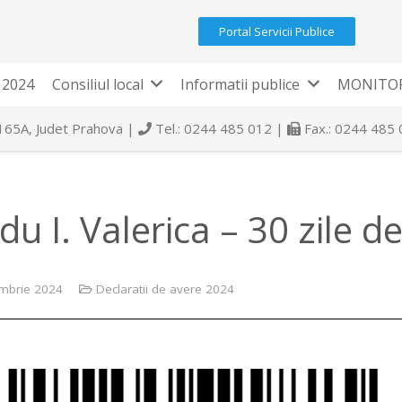
Portal Servicii Publice
 2024
Consiliul local
Informatii publice
MONITOR
 165A, Judet Prahova |
Tel.: 0244 485 012 |
Fax.: 0244 485
u I. Valerica – 30 zile de
mbrie 2024
Declaratii de avere 2024