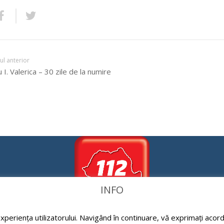
lul anterior
 I. Valerica – 30 zile de la numire
INFO
periența utilizatorului. Navigând în continuare, vă exprimați acordu