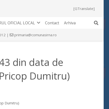
[GTranslate]
UL OFICIAL LOCAL
Contact
Arhiva
 012 |
primaria@comunasirna.ro
 43 din data de
Pricop Dumitru)
cop Dumitru)