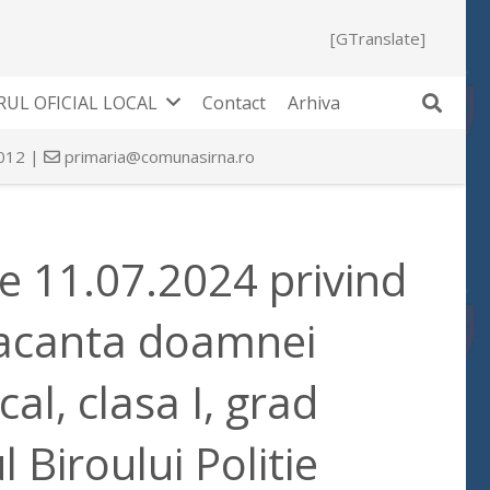
[GTranslate]
UL OFICIAL LOCAL
Contact
Arhiva
 012 |
primaria@comunasirna.ro
de 11.07.2024 privind
vacanta doamnei
al, clasa I, grad
 Biroului Politie