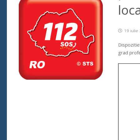
loc
19 iulie
Dispozitie
grad profe