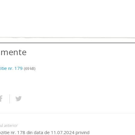
amente
itie nr. 179
(69 kB)
lul anterior
zitie nr. 178 din data de 11.07.2024 privind