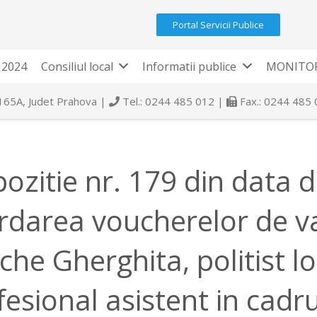
Portal Servicii Publice
 2024
Consiliul local
Informatii publice
MONITOR
 165A, Judet Prahova |
Tel.: 0244 485 012 |
Fax.: 0244 485
pozitie nr. 179 din data 
rdarea voucherelor de 
he Gherghita, politist loc
esional asistent in cadrul