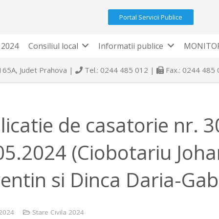
Portal Servicii Publice
 2024
Consiliul local
Informatii publice
MONITOR
 165A, Judet Prahova |
Tel.: 0244 485 012 |
Fax.: 0244 485
licatie de casatorie nr. 
05.2024 (Ciobotariu Joha
rentin si Dinca Daria-Gab
2024
Stare Civila 2024