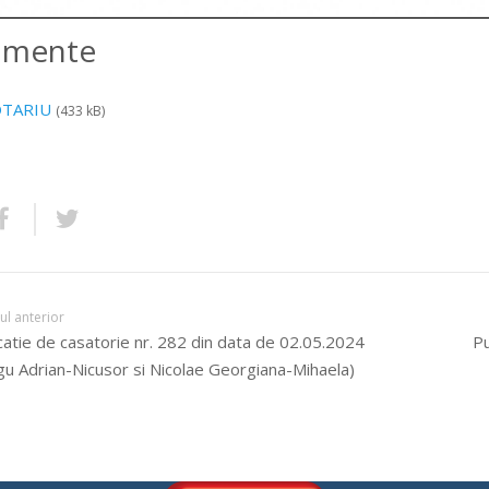
amente
OTARIU
(433 kB)
lul anterior
catie de casatorie nr. 282 din data de 02.05.2024
Pu
u Adrian-Nicusor si Nicolae Georgiana-Mihaela)