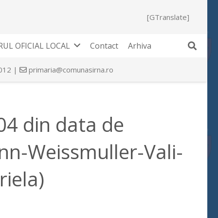
[GTranslate]
UL OFICIAL LOCAL
Contact
Arhiva
 012 |
primaria@comunasirna.ro
304 din data de
nn-Weissmuller-Vali-
riela)