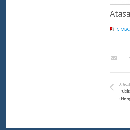
Atas
CIOB
Artico
Publi
(Neag