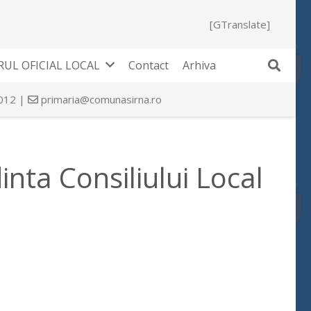
[GTranslate]
UL OFICIAL LOCAL
Contact
Arhiva
 012 |
primaria@comunasirna.ro
inta Consiliului Local