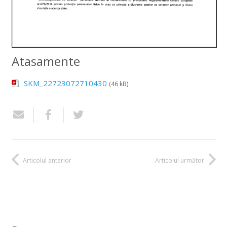
Atasamente
SKM_22723072710430
(46 kB)
Articolul anterior
Articolul următor