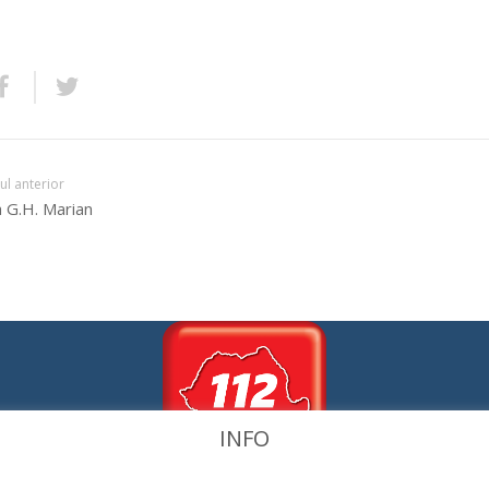
lul anterior
a G.H. Marian
INFO