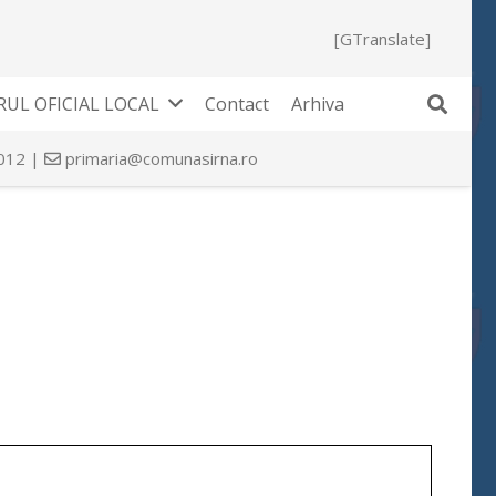
[GTranslate]
UL OFICIAL LOCAL
Contact
Arhiva
 012 |
primaria@comunasirna.ro