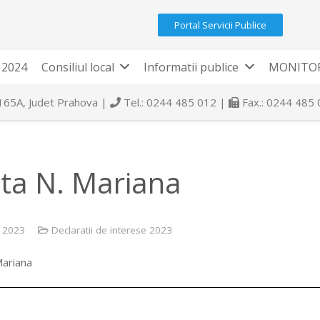
Portal Servicii Publice
 2024
Consiliul local
Informatii publice
MONITOR
 165A, Judet Prahova |
Tel.: 0244 485 012 |
Fax.: 0244 485
ita N. Mariana
e 2023
Declaratii de interese 2023
Mariana