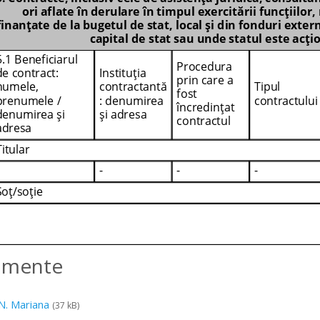
amente
 N. Mariana
(37 kB)