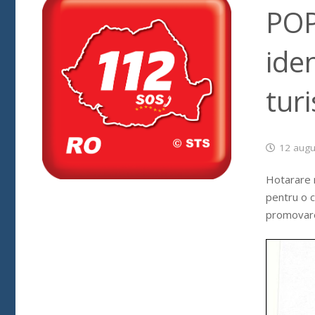
POP
ide
turi
12 augu
Hotarare n
pentru o c
promovarea