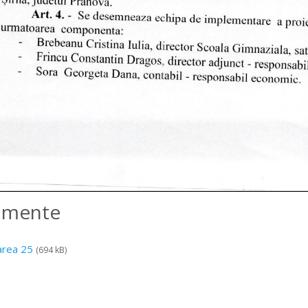
amente
area 25
(694 kB)