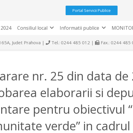
Portal Servicii Publice
 2024
Consiliul local
Informatii publice
MONITOR
 165A, Judet Prahova |
Tel.: 0244 485 012 |
Fax.: 0244 485
arare nr. 25 din data de
obarea elaborarii si depun
antare pentru obiectivul
unitate verde” in cadrul 