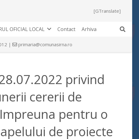
[GTranslate]
UL OFICIAL LOCAL
Contact
Arhiva
 012 |
primaria@comunasirna.ro
 28.07.2022 privind
erii cererii de
 “Impreuna pentru o
apelului de proiecte