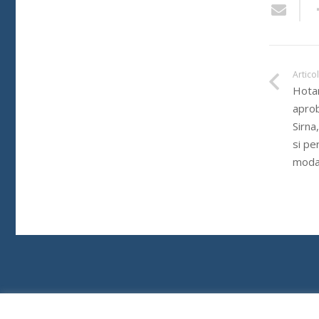
Artico
Hotar
aprob
Sirna
si pe
modal