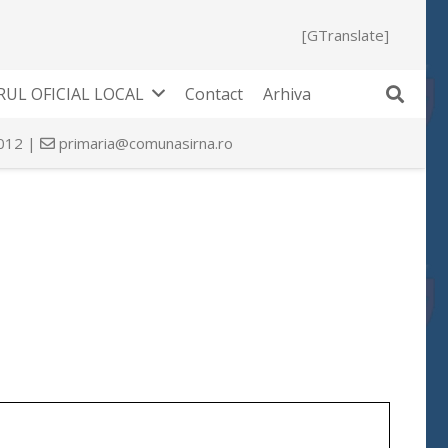
[GTranslate]
UL OFICIAL LOCAL
Contact
Arhiva
 012 |
primaria@comunasirna.ro