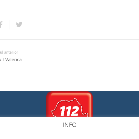
lul anterior
 I Valerica
INFO