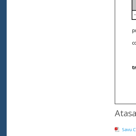
Atas
Savu C