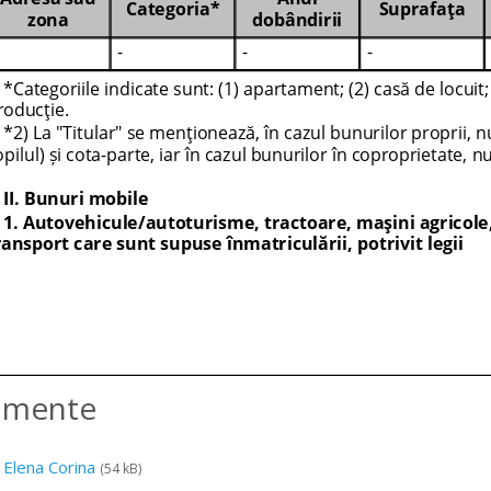
amente
 Elena Corina
(54 kB)