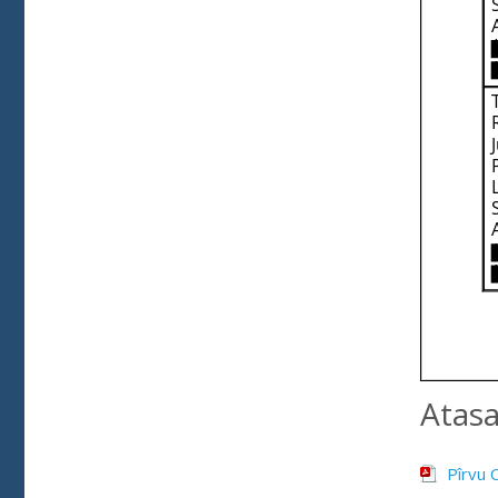
Atas
Pîrvu 