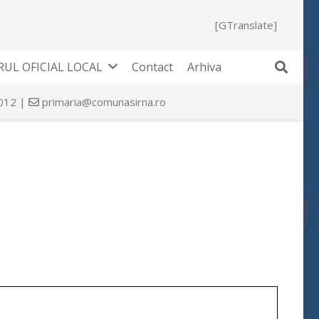
[GTranslate]
UL OFICIAL LOCAL
Contact
Arhiva
 012 |
primaria@comunasirna.ro