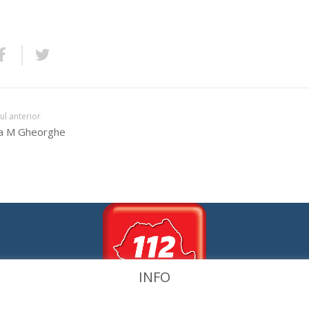
lul anterior
a M Gheorghe
INFO