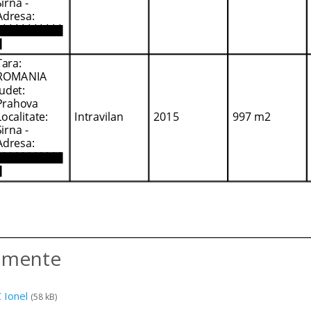
amente
C Ionel
(58 kB)