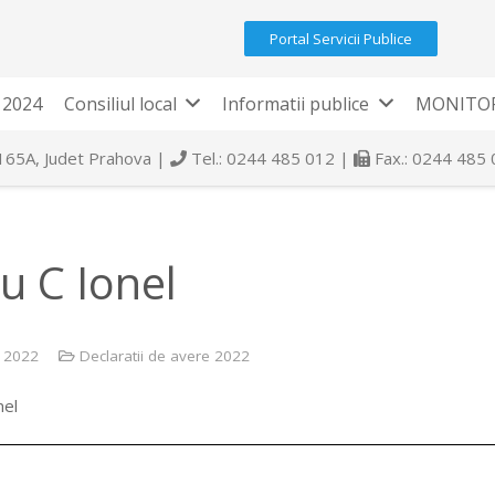
Portal Servicii Publice
 2024
Consiliul local
Informatii publice
MONITOR
 165A, Judet Prahova |
Tel.: 0244 485 012 |
Fax.: 0244 485
vu C Ionel
e 2022
Declaratii de avere 2022
nel