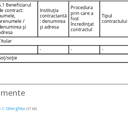
amente
 C Gherghița
(37 kB)