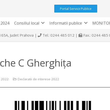
Portal Servicii Publice
 2024
Consiliul local
Informatii publice
MONITOR
 165A, Judet Prahova |
Tel.: 0244 485 012 |
Fax.: 0244 485
che C Gherghița
e 2022
Declaratii de interese 2022