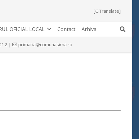
[GTranslate]
UL OFICIAL LOCAL
Contact
Arhiva
 012 |
primaria@comunasirna.ro