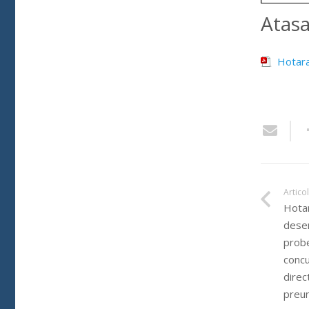
Atas
Hotar
Artico
Hotar
desem
probe
concu
direc
preun