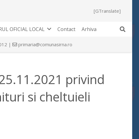
[GTranslate]
UL OFICIAL LOCAL
Contact
Arhiva
 012 |
primaria@comunasirna.ro
 25.11.2021 privind
turi si cheltuieli