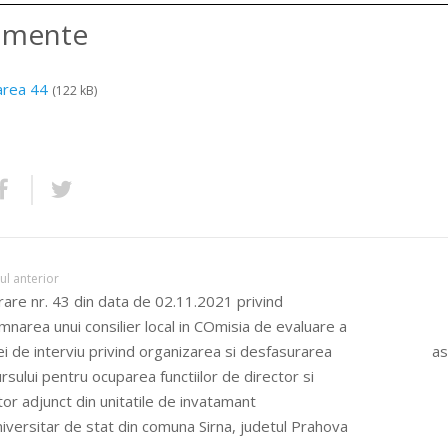
amente
area 44
(122 kB)
lul anterior
are nr. 43 din data de 02.11.2021 privind
narea unui consilier local in COmisia de evaluare a
i de interviu privind organizarea si desfasurarea
as
rsului pentru ocuparea functiilor de director si
tor adjunct din unitatile de invatamant
iversitar de stat din comuna Sirna, judetul Prahova