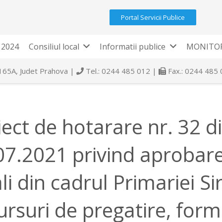
Portal Servicii Publice
 2024
Consiliul local
Informatii publice
MONITOR
 165A, Judet Prahova |
Tel.: 0244 485 012 |
Fax.: 0244 485
iect de hotarare nr. 32 d
07.2021 privind aprobarea
li din cadrul Primariei S
cursuri de pregatire, form