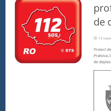
pro
de 
14 sept
Proiect de
Prahova, l
de deplas