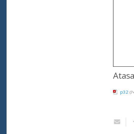
Atas
p32
(7