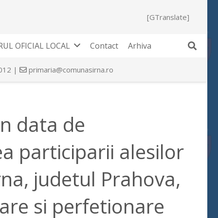
[GTranslate]
UL OFICIAL LOCAL
Contact
Arhiva
 012 |
primaria@comunasirna.ro
in data de
 participarii alesilor
irna, judetul Prahova,
are si perfetionare