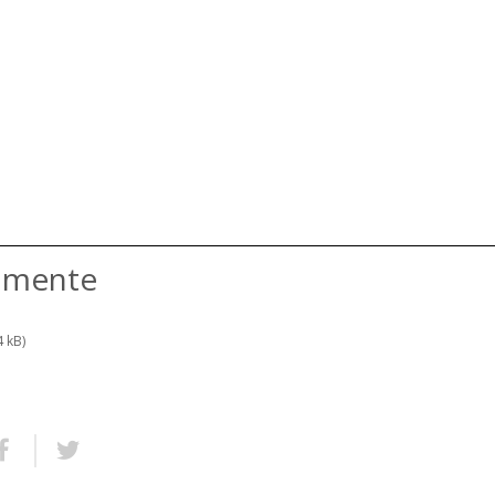
amente
4 kB)