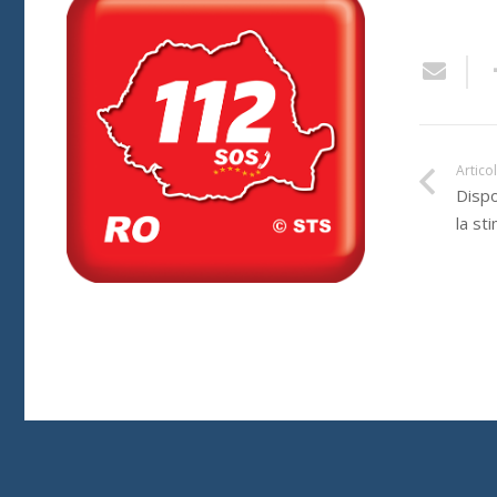
Artico
Dispo
la st