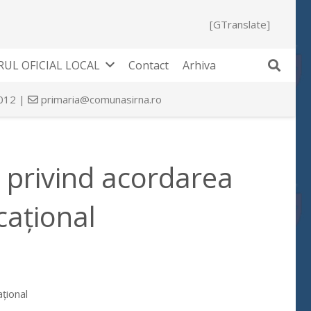
[GTranslate]
UL OFICIAL LOCAL
Contact
Arhiva
 012 |
primaria@comunasirna.ro
1 privind acordarea
cațional
țional