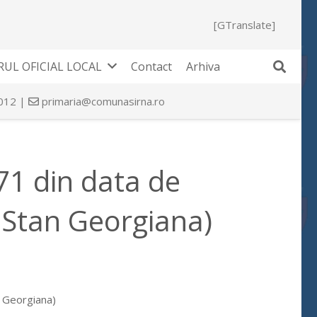
[GTranslate]
UL OFICIAL LOCAL
Contact
Arhiva
 012 |
primaria@comunasirna.ro
271 din data de
 Stan Georgiana)
n Georgiana)