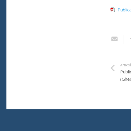
Public
Artico
Publi
(Gheo