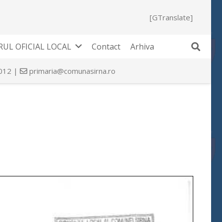
[GTranslate]
UL OFICIAL LOCAL
Contact
Arhiva
 012 |
primaria@comunasirna.ro