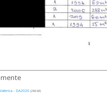
amente
Valerica - DA2020
(288 kB)