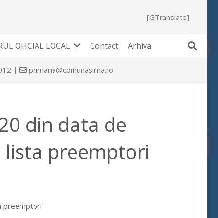
[GTranslate]
UL OFICIAL LOCAL
Contact
Arhiva
 012 |
primaria@comunasirna.ro
 20 din data de
 lista preemptori
ta preemptori