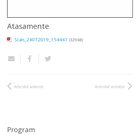
Atasamente
Scan_24072019_154447
(329 kB)
Articolul anterior
Articolul următor
Program