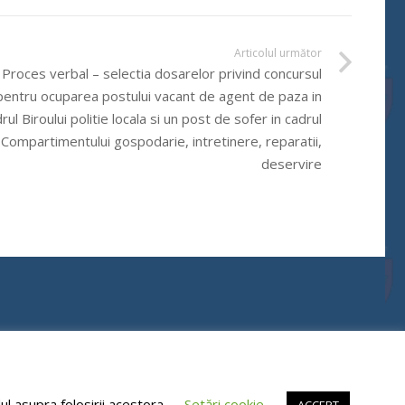
Articolul următor
Proces verbal – selectia dosarelor privind concursul
pentru ocuparea postului vacant de agent de paza in
rul Biroului politie locala si un post de sofer in cadrul
Compartimentului gospodarie, intretinere, reparatii,
deservire
l asupra folosirii acestora.
Setări cookie