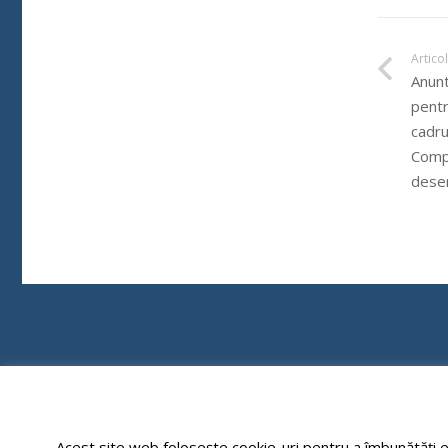
Artico
Anunt
pentr
cadrul
Compa
dese
Acest site web folosește cookie-uri pentru a îmbunătăți ex