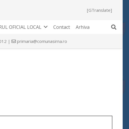
[GTranslate]
UL OFICIAL LOCAL
Contact
Arhiva
 012 |
primaria@comunasirna.ro